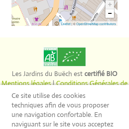
+
−
Leaflet
| ©
OpenStreetMap contributors
Les Jardins du Buëch est
certifié BIO
Mentions légales
|
Conditions Générales de
Ventes
|
Protection des données
Ce site utilise des cookies
personnelles
techniques afin de vous proposer
une navigation confortable. En
© Copyright 2026 - Les Jardins du Buëch -
naviguant sur le site vous acceptez